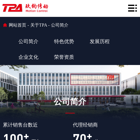
网
站
产
网站首页
-
关于TPA
-
公司简介
首
品
在
公司简介
特色优势
发展历程
页
中
线
行
企业文化
荣誉资质
心
选
业
服
型
应
务
新
用
支
闻
关
公司简介
持
资
于
讯
TPA
累计销售台数近
代理经销商
+
+
100
70