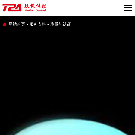
网
站
产
网站首页
-
服务支持
-
质量与认证
首
品
在
页
中
线
行
心
选
业
服
型
应
务
新
用
支
闻
关
持
资
于
讯
TPA