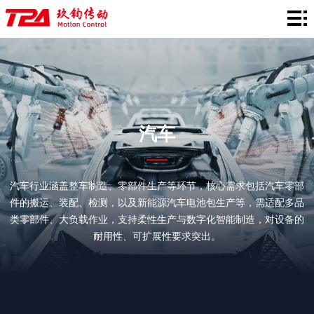
网
站
产
首
品
在
页
中
线
行
汽车
心
选
业
服
型
应
务
新
汽车行业涵盖整车制造、零部件生产等环节，核心需求包括汽车零部
件的搬运、装配、检测，以及新能源汽车电池包生产等，需适配多品
用
支
闻
关
类零部件、大负载作业，支持柔性生产与数字化智能制造，对设备的
耐用性、可扩展性要求突出。
持
资
于
讯
TPA