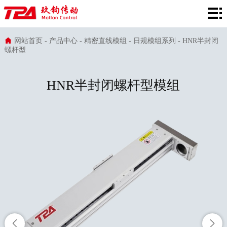
网
站
产
网站首页
-
产品中心
-
精密直线模组
-
日规模组系列
-
HNR半封闭
螺杆型
首
品
在
页
中
线
行
HNR半封闭螺杆型模组
心
选
业
服
型
应
务
新
用
支
闻
关
持
资
于
讯
TPA