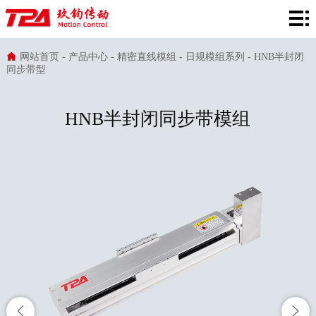
网
站
产
网站首页
-
产品中心
-
精密直线模组
-
日规模组系列
-
HNB半封闭
同步带型
首
品
在
页
中
线
行
HNB半封闭同步带模组
心
选
业
服
型
应
务
新
用
支
闻
关
持
资
于
讯
TPA